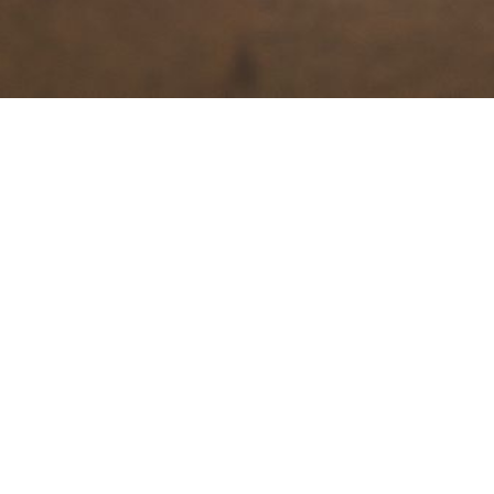
HEBAMME
ALENA RICHSTEIN
in Pfaffenhofen an der Ilm
Betreuung im Wochenbett
Nach der Geburt begleite ich euch in den ersten
Wochen zu Hause, damit ihr gut ankommt und
euch sicher fühlt.
Ich
unterstütze
dich bei der Rückbildung, achte
auf deinen Heilungsprozess und stehe bei allen
Fragen zu Ernährung, Pflege und Entwicklung eures
Babys zur Seite. Dabei begleite ich beim Stillen,